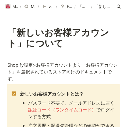
Mikawaya Subscriptionヘルプページ｜ご利用ガイド
/
Mikawaya Subscription
/
>>よくある質問はこちら
/
FAQまとめ一覧表 （導入後）
/
「新規アカウント(新しいお客様アカウント)」について
/
「新しいお客様アカウント」について
「新しいお客様アカウン
ト」について
Shopify設定>お客様アカウントより「お客様アカウン
ト」を選択されているストア向けのドキュメントで
す。
新しいお客様アカウントとは？
•
パスワード不要で、メールアドレスに届く
認証コード（ワンタイムコード）
でログイ
ンする方式
•
注文履歴・配送先管理などの確認ができる