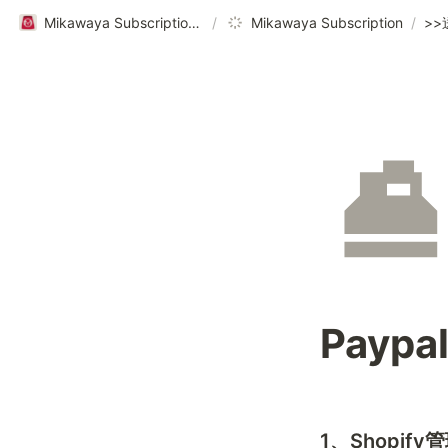
Mikawaya Subscriptionヘルプページ｜ご利用ガイド
/
Mikawaya Subscription
/
Payp
1、Shopif