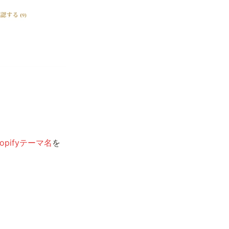
hopifyテーマ名
を