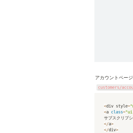
アカウントページ
customers/acco
<
div style
=
"
<
a 
class
=
"ui
<
/
a
>
<
/
div
>