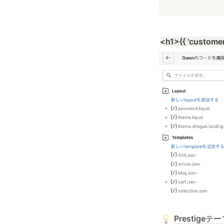
<h1>{{ 'customer.
Prestige