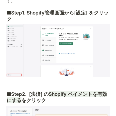
す。
■Step
1. Shopify管理画面から[設定] をクリッ
ク
■Step
2.  [決済] の
Shopify ペイメントを有効
にする
をクリック