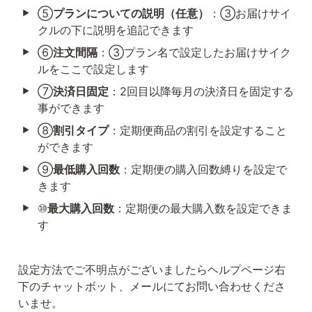
⑤
プランについての説明（任意）
：③お届けサイ
クルの下に説明を追記できます
⑥
注文間隔
：③プラン名で設定したお届けサイク
ルをここで設定します
⑦
決済日固定
：2回目以降毎月の決済日を固定する
事ができます
⑧
割引タイプ
：定期便商品の割引を設定すること
ができます
⑨
最低購入回数
：定期便の購入回数縛りを設定で
きます
⑩
最大購入回数
：定期便の最大購入数を設定できま
す
設定方法でご不明点がございましたらヘルプページ右
下のチャットボット、メールにてお問い合わせくださ
いませ。