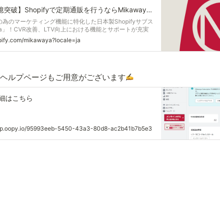
【累計流通額100億突破】Shopifyで定期通販を行うならMikawaya！ | Shopify App Store
為のマーケティング機能に特化した日本製Shopifyサブス
ya」！CVR改善、LTV向上における機能とサポートが充実
opify.com/mikawaya?locale=ja
ヘルプページもご用意がございます
細はこちら
elp.oopy.io/95993eeb-5450-43a3-80d8-ac2b41b7b5e3