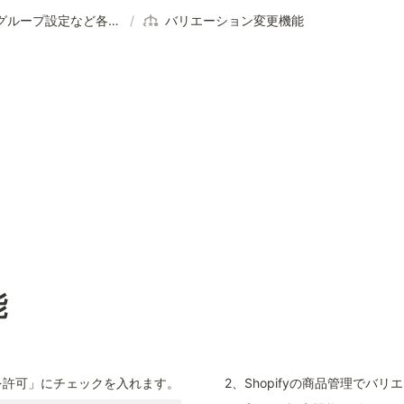
>>グループ設定など各種設定はこちら
/
バリエーション変更機能
能
更を許可」にチェックを入れます。
2、Shopifyの商品管理でバ